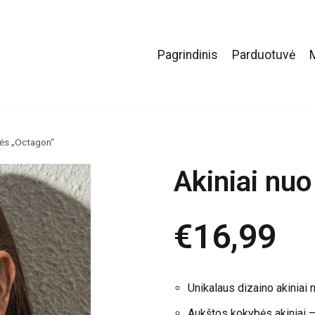
Pagrindinis
Parduotuvė
lės „Octagon“
Akiniai nu
€
16,99
Unikalaus dizaino akiniai 
Aukštos kokybės akiniai –