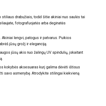
tiliaus drabužiais, todėl šitie akiniai nuo saulės tai
keliaujate, fotografuojatės arba deginatės
Akiniai lengvi, patogus ir patvarus. Puikios
brėš jūsų grožį ir eleganciją.
saugos jūsų akis nuo žalingų UV spindulių, įskaitant
ą.
tos kokybės aksesuaras kurį galima dėvėti ištisus
žti savo asmenybę. Atrodykite stilingai kiekvieną