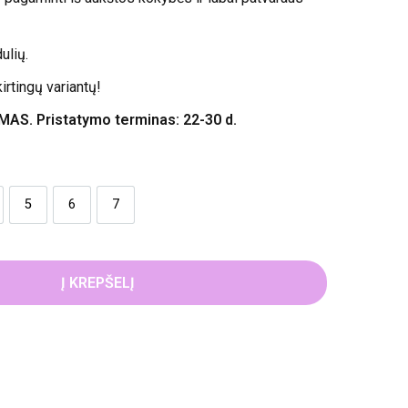
ulių.
kirtingų variantų!
. Pristatymo terminas: 22-30 d.
5
6
7
Į KREPŠELĮ