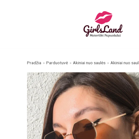
Skip
to
content
Pradžia
»
Parduotuvė
»
Akiniai nuo saulės
»
Akiniai nuo sau