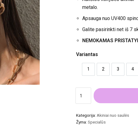
metalo.
Apsauga nuo UV400 spind
Galite pasirinkti net iš 7 s
NEMOKAMAS PRISTATYMAS
Variantas
1
2
3
4
Kategorija:
Akiniai nuo saulės
Žyma:
Specialūs