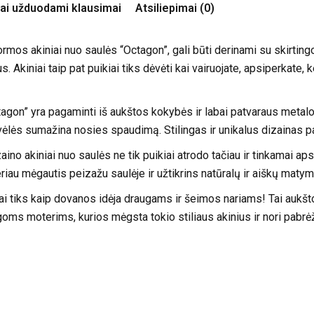
ai užduodami klausimai
Atsiliepimai (0)
mos akiniai nuo saulės “Octagon”, gali būti derinami su skirtingo s
. Akiniai taip pat puikiai tiks dėvėti kai vairuojate, apsiperkate, 
agon” yra pagaminti iš aukštos kokybės ir labai patvaraus metalo. 
vėlės sumažina nosies spaudimą. Stilingas ir unikalus dizainas pa
no akiniai nuo saulės ne tik puikiai atrodo tačiau ir tinkamai ap
riau mėgautis peizažu saulėje ir užtikrins natūralų ir aiškų matym
iai tiks kaip dovanos idėja draugams ir šeimos nariams! Tai aukš
ngoms moterims, kurios mėgsta tokio stiliaus akinius ir nori pabrė