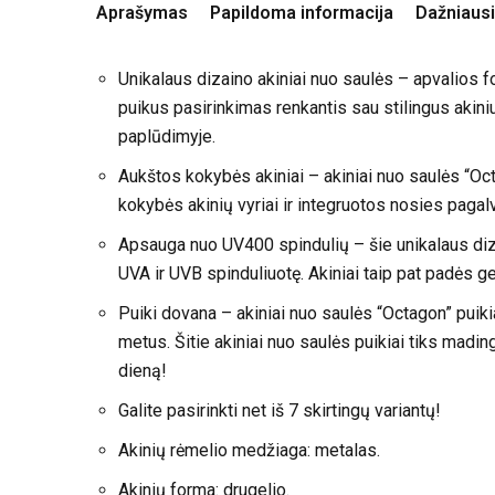
Aprašymas
Papildoma informacija
Dažniausi
Unikalaus dizaino akiniai nuo saulės – apvalios for
puikus pasirinkimas renkantis sau stilingus akinius
paplūdimyje.
Aukštos kokybės akiniai – akiniai nuo saulės “Oct
kokybės akinių vyriai ir integruotos nosies pagal
Apsauga nuo UV400 spindulių – šie unikalaus dizai
UVA ir UVB spinduliuotę. Akiniai taip pat padės ge
Puiki dovana – akiniai nuo saulės “Octagon” puik
metus. Šitie akiniai nuo saulės puikiai tiks madi
dieną!
Galite pasirinkti net iš 7 skirtingų variantų!
Akinių rėmelio medžiaga: metalas.
Akinių forma: drugelio.