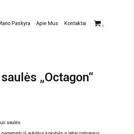
Mano Paskyra
Apie Mus
Kontaktai
0
o saulės „Octagon“
nuo saulės.
 pagaminti iš aukštos kokybės ir labai patvaraus