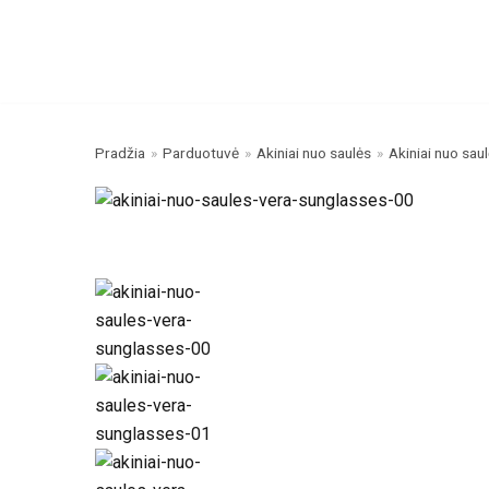
Skip
to
content
Pradžia
»
Parduotuvė
»
Akiniai nuo saulės
»
Akiniai nuo sau