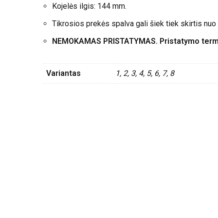
Kojelės ilgis: 144 mm.
Tikrosios prekės spalva gali šiek tiek skirtis nu
NEMOKAMAS PRISTATYMAS. Pristatymo termin
Variantas
1, 2, 3, 4, 5, 6, 7, 8
Apmokėti už prekes galima el. bankininkyste, naudoj
vietoje galimas apmokėjimas ir grynaisiais pinigais
Prekės dažniausiai yra išsiunčiamos iš sandėlio tą 