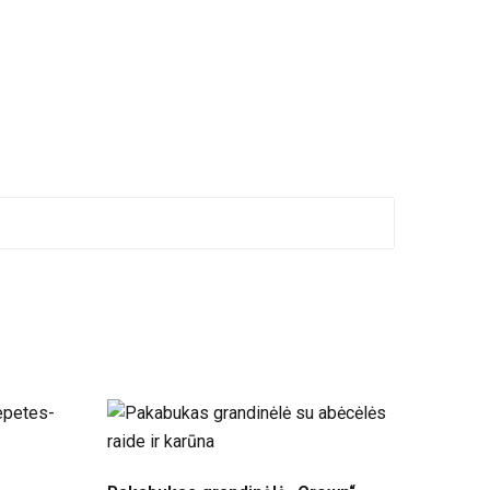
tymas gali trukti 2 – 4 darbo dienas. Kai kurios
s prekės aprašyme.