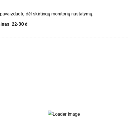
o pavaizduotų dėl skirtingų monitorių nustatymų.
as: 22-30 d.
antis mokėjimo sistema Revolut arba atlikti tiesioginį banko pe
. Atsiskaitymo būdą galėsite pasirinkti apmokant prekes.
pačią darbo dieną kai gaunami pinigai į sąskaitą arba sekančią d