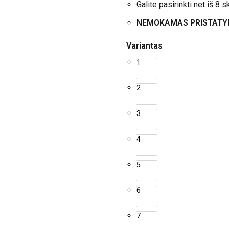
Galite pasirinkti net iš 8 s
NEMOKAMAS PRISTATYMAS
Variantas
1
2
3
4
5
6
7