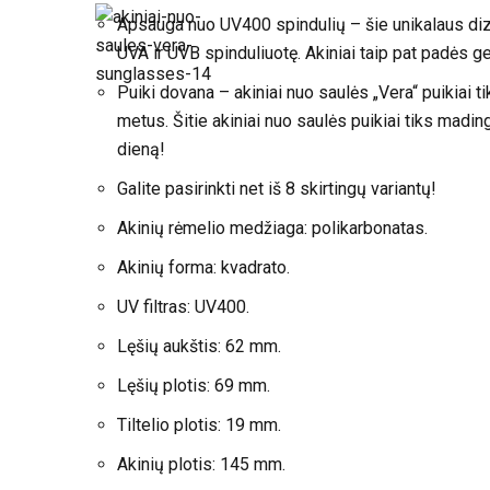
Apsauga nuo UV400 spindulių – šie unikalaus dizai
UVA ir UVB spinduliuotę. Akiniai taip pat padės ge
Puiki dovana – akiniai nuo saulės „Vera“ puikiai
metus. Šitie akiniai nuo saulės puikiai tiks madi
dieną!
Galite pasirinkti net iš 8 skirtingų variantų!
Akinių rėmelio medžiaga: polikarbonatas.
Akinių forma: kvadrato.
UV filtras: UV400.
Lęšių aukštis: 62 mm.
Lęšių plotis: 69 mm.
Tiltelio plotis: 19 mm.
Akinių plotis: 145 mm.