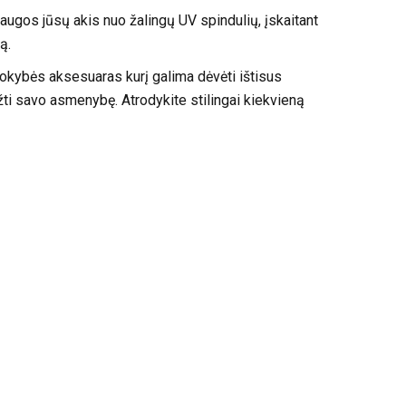
saugos jūsų akis nuo žalingų UV spindulių, įskaitant
ą.
kokybės aksesuaras kurį galima dėvėti ištisus
žti savo asmenybę. Atrodykite stilingai kiekvieną