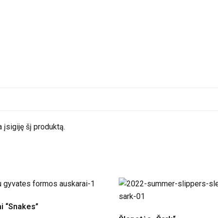
astai atkeliauja per 1 – 2 darbo dienas, iki mažųjų miestų prista
istatymas
gali keliauti ilgiau, jų pristatymo terminas nurodyta
a įsigiję šį produktą.
i “Snakes”