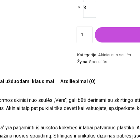
8
Kategorija:
Akiniai nuo saulės
Žyma:
Specialūs
ai užduodami klausimai
Atsiliepimai (0)
mos akiniai nuo saulės „Vera“, gali būti derinami su skirtingo stil
. Akiniai taip pat puikiai tiks dėvėti kai vairuojate, apsiperkate, 
a“ yra pagaminti iš aukštos kokybės ir labai patvaraus plastiko. A
ažina nosies spaudimą. Stilingas ir unikalus dizainas pabrėš jūsų 