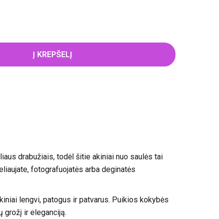
Į KREPŠELĮ
iaus drabužiais, todėl šitie akiniai nuo saulės tai
keliaujate, fotografuojatės arba deginatės
kiniai lengvi, patogus ir patvarus. Puikios kokybės
grožį ir eleganciją.