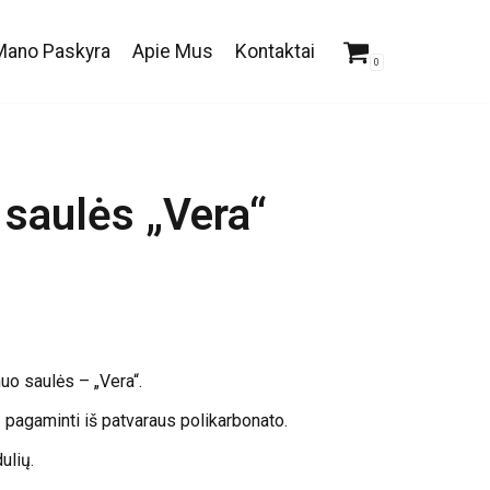
Mano Paskyra
Apie Mus
Kontaktai
0
 saulės „Vera“
nuo saulės – „Vera“.
 pagaminti iš patvaraus polikarbonato.
ulių.