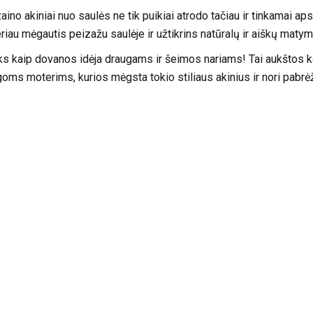
no akiniai nuo saulės ne tik puikiai atrodo tačiau ir tinkamai ap
riau mėgautis peizažu saulėje ir užtikrins natūralų ir aiškų matym
 tiks kaip dovanos idėja draugams ir šeimos nariams! Tai aukštos 
ngoms moterims, kurios mėgsta tokio stiliaus akinius ir nori pabrė