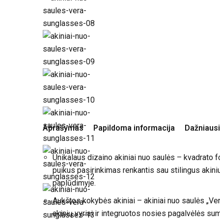
Aprašymas
Papildoma informacija
Dažniausi
Unikalaus dizaino akiniai nuo saulės – kvadrato for
puikus pasirinkimas renkantis sau stilingus akinius
paplūdimyje.
Aukštos kokybės akiniai – akiniai nuo saulės „Ver
akinių vyriai ir integruotos nosies pagalvėlės sum