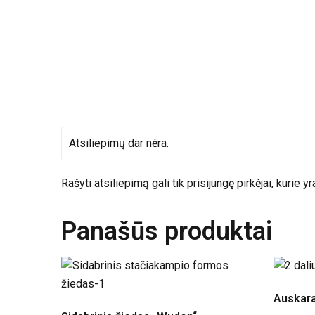
Didžiuosius Lietuvos miestus prekės į paštomatus įpr
prekės kurioms taikomas specialus
nemokamas pr
Atsiliepimų dar nėra.
Rašyti atsiliepimą gali tik prisijungę pirkėjai, kurie yr
Panašūs produktai
Auskara