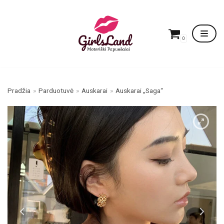
Skip
to
content
0
Pradžia
»
Parduotuvė
»
Auskarai
»
Auskarai „Saga“