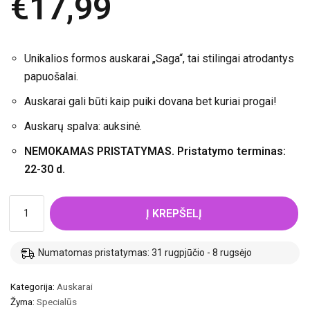
€
17,99
Unikalios formos auskarai „Saga“, tai stilingai atrodantys
papuošalai.
Auskarai gali būti kaip puiki dovana bet kuriai progai!
Auskarų spalva: auksinė.
NEMOKAMAS PRISTATYMAS. Pristatymo terminas:
22-30 d.
Į KREPŠELĮ
Numatomas pristatymas: 31 rugpjūčio - 8 rugsėjo
Kategorija:
Auskarai
Žyma:
Specialūs