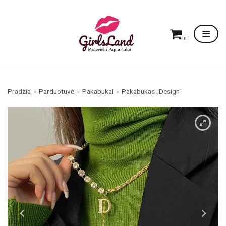
Skip
to
content
0
Pradžia
»
Parduotuvė
»
Pakabukai
»
Pakabukas „Design“