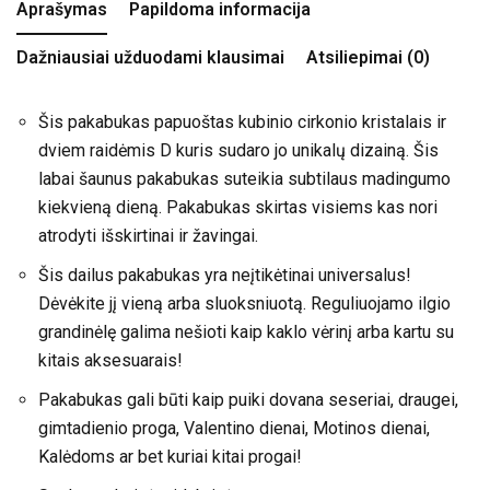
Aprašymas
Papildoma informacija
Dažniausiai užduodami klausimai
Atsiliepimai (0)
Šis pakabukas papuoštas kubinio cirkonio kristalais ir
dviem raidėmis D kuris sudaro jo unikalų dizainą. Šis
labai šaunus pakabukas suteikia subtilaus madingumo
kiekvieną dieną. Pakabukas skirtas visiems kas nori
atrodyti išskirtinai ir žavingai.
Šis dailus pakabukas yra neįtikėtinai universalus!
Dėvėkite jį vieną arba sluoksniuotą. Reguliuojamo ilgio
grandinėlę galima nešioti kaip kaklo vėrinį arba kartu su
kitais aksesuarais!
Pakabukas gali būti kaip puiki dovana seseriai, draugei,
gimtadienio proga, Valentino dienai, Motinos dienai,
Kalėdoms ar bet kuriai kitai progai!