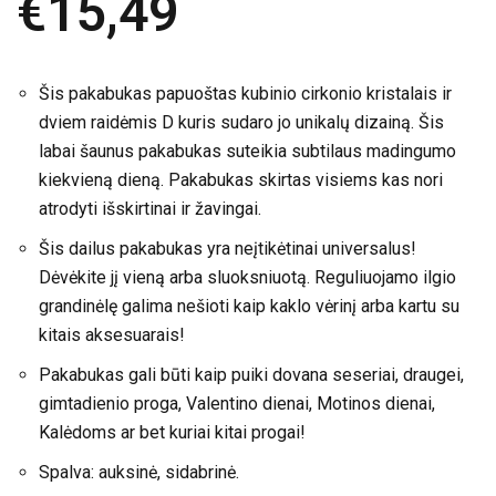
€
15,49
Šis pakabukas papuoštas kubinio cirkonio kristalais ir
dviem raidėmis D kuris sudaro jo unikalų dizainą. Šis
labai šaunus pakabukas suteikia subtilaus madingumo
kiekvieną dieną. Pakabukas skirtas visiems kas nori
atrodyti išskirtinai ir žavingai.
Šis dailus pakabukas yra neįtikėtinai universalus!
Dėvėkite jį vieną arba sluoksniuotą. Reguliuojamo ilgio
grandinėlę galima nešioti kaip kaklo vėrinį arba kartu su
kitais aksesuarais!
Pakabukas gali būti kaip puiki dovana seseriai, draugei,
gimtadienio proga, Valentino dienai, Motinos dienai,
Kalėdoms ar bet kuriai kitai progai!
Spalva: auksinė, sidabrinė.