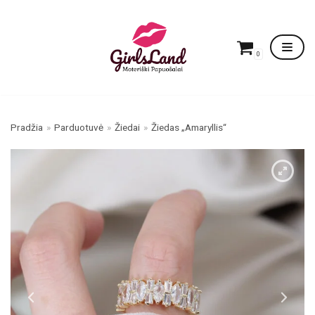
Skip
to
content
0
Pradžia
»
Parduotuvė
»
Žiedai
»
Žiedas „Amaryllis“