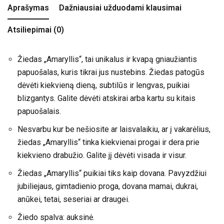
Aprašymas
Dažniausiai užduodami klausimai
Atsiliepimai (0)
Žiedas „Amaryllis“, tai unikalus ir kvapą gniaužiantis
papuošalas, kuris tikrai jus nustebins. Žiedas patogūs
dėvėti kiekvieną dieną, subtilūs ir lengvas, puikiai
blizgantys. Galite dėvėti atskirai arba kartu su kitais
papuošalais.
Nesvarbu kur be nešiosite ar laisvalaikiu, ar į vakarėlius,
žiedas „Amaryllis“ tinka kiekvienai progai ir dera prie
kiekvieno drabužio. Galite jį dėvėti visada ir visur.
Žiedas „Amaryllis“ puikiai tiks kaip dovana. Pavyzdžiui
jubiliejaus, gimtadienio proga, dovana mamai, dukrai,
anūkei, tetai, seseriai ar draugei.
Žiedo spalva: auksinė.