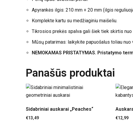
Apyrankės ilgis: 210 mm + 20 mm (ilgis reguliuo
Komplekte kartu su medžiaginiu maišeliu.
Tikrosios prekės spalva gali šiek tiek skirtis nu
Mūsų patarimas: laikykite papuošalus toliau nuo v
NEMOKAMAS PRISTATYMAS. Pristatymo termin
Panašūs produktai
Sidabriniai auskarai „Peaches“
Auskara
€
13,49
€
12,99