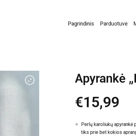
Pagrindinis
Parduotuvė
Apyrankė „
€
15,99
Perlų karoliukų apyrankė p
tiks prie bet kokios apran