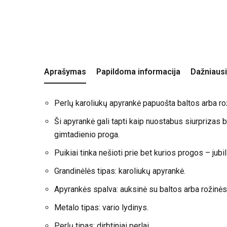
Aprašymas
Papildoma informacija
Dažniausi
Perlų karoliukų apyrankė papuošta baltos arba rož
Ši apyrankė gali tapti kaip nuostabus siurprizas be
gimtadienio proga.
Puikiai tinka nešioti prie bet kurios progos – jub
Grandinėlės tipas: karoliukų apyrankė.
Apyrankės spalva: auksinė su baltos arba rožinės
Metalo tipas: vario lydinys.
Perlų tipas: dirbtiniai perlai.