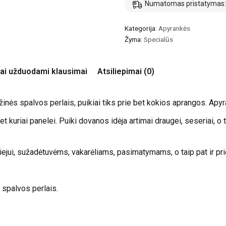
Numatomas pristatymas: 2
Kategorija:
Apyrankės
Žyma:
Specialūs
ai užduodami klausimai
Atsiliepimai (0)
inės spalvos perlais, puikiai tiks prie bet kokios aprangos. Apyr
t kuriai panelei. Puiki dovanos idėja artimai draugei, seseriai, o t
iliejui, sužadėtuvėms, vakarėliams, pasimatymams, o taip pat ir pr
 spalvos perlais.