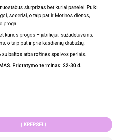
 nuostabus siurprizas bet kuriai panelei. Puiki
gei, seseriai, o taip pat ir Motinos dienos,
io proga.
bet kurios progos – jubiliejui, sužadėtuvėms,
, o taip pat ir prie kasdienių drabužių.
 su baltos arba rožinės spalvos perlais.
. Pristatymo terminas: 22-30 d.
Į KREPŠELĮ