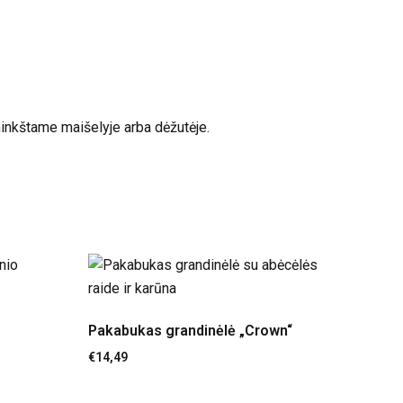
minkštame maišelyje arba dėžutėje.
Pakabukas grandinėlė „Crown“
€
14,49