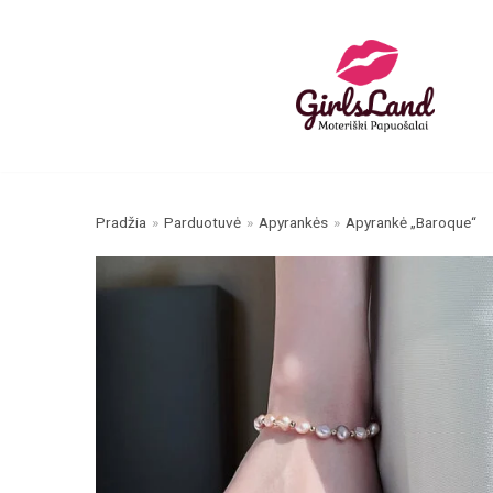
Skip
to
content
Pradžia
»
Parduotuvė
»
Apyrankės
»
Apyrankė „Baroque“