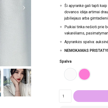
Ši apyrankė gali tapti kaip
dovanos idėja artimai drau
jubiliejaus arba gimtadien
Puikiai tinka nešioti prie 
vakarėliams, pasimatymams
Apyrankės spalva: auksinė
NEMOKAMAS PRISTATYMAS
Spalva