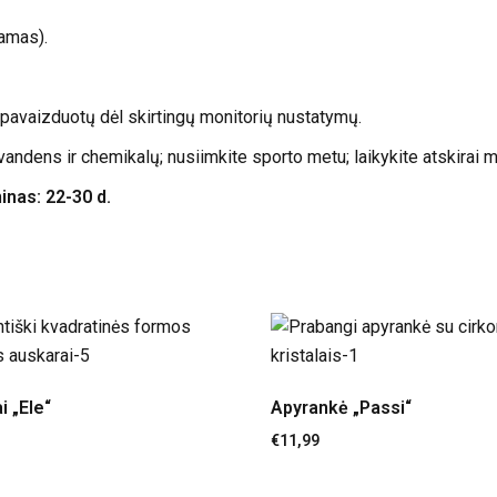
jamas).
o pavaizduotų dėl skirtingų monitorių nustatymų.
andens ir chemikalų; nusiimkite sporto metu; laikykite atskirai 
as: 22-30 d.
i „Ele“
Apyrankė „Passi“
€
11,99