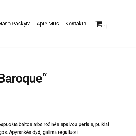
Mano Paskyra
Apie Mus
Kontaktai
0
Baroque“
apuošta baltos arba rožinės spalvos perlais, puikiai
gos. Apyrankės dydį galima reguliuoti.