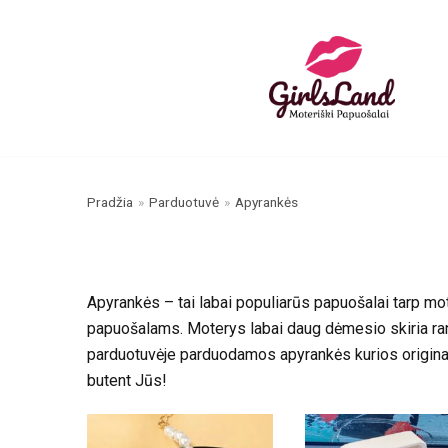
Skip
to
content
Pradžia
»
Parduotuvė
»
Apyrankės
Apyrankės – tai labai populiarūs papuošalai tarp m
papuošalams. Moterys labai daug dėmesio skiria rank
parduotuvėje parduodamos apyrankės kurios originali
butent Jūs!