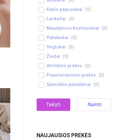
Auskarai
(
0
)
Kaklo papuošalai
(
0
)
Lankeliai
(
0
)
Maudymosi kostiumėliai
(
0
)
Pakabukai
(
0
)
Segtukai
(
0
)
Žiedai
(
0
)
Atrinktos prekės
(
0
)
Populiariausios prekės
(
0
)
Specialūs pasiūlymai
(
0
)
Taikyti
Nuimti
NAUJAUSIOS PREKĖS