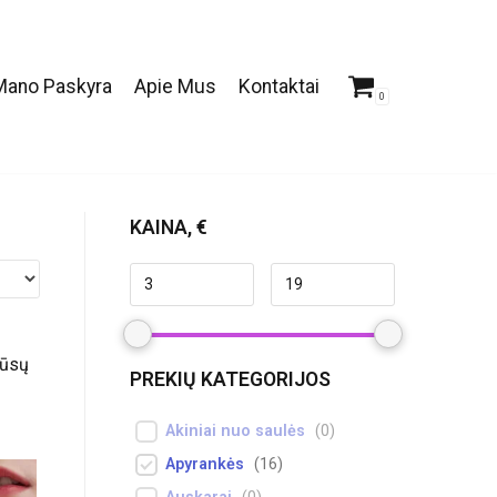
Mano Paskyra
Apie Mus
Kontaktai
0
KAINA, €
Mūsų
PREKIŲ KATEGORIJOS
Akiniai nuo saulės
(
0
)
Apyrankės
(
16
)