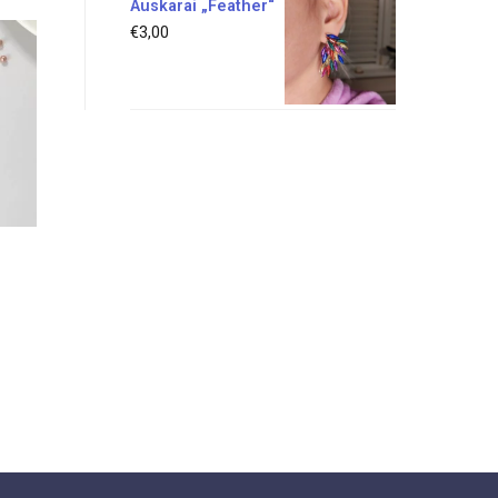
Auskarai „Feather“
€
3,00