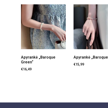
Apyrankė „Baroque
Apyrankė „Baroque
Green“
€
15,99
€
16,49