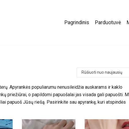
Pagrindinis
Parduotuvė
oterų. Apyrankės populiarumu nenusileidžia auskarams ir kaklo
ų priežiūrai, o papildomi papuošalai jas visada gali papuošti. 
ai papuoš Jūsų riešą. Pasirinkite sau apyrankę, kuri atspindės