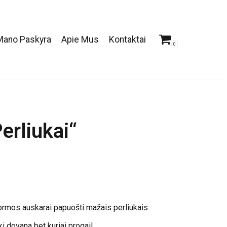
Mano Paskyra
Apie Mus
Kontaktai
0
erliukai“
rmos auskarai papuošti mažais perliukais.
ki dovana bet kuriai progai!