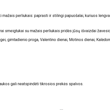
žais perliukais: paprasti ir stilingi papuošalai, kuriuos lengva 
ai smeigtukai su mažais perliukais pridės jūsų išvaizdai žavesio,
ugei, gimtadienio proga, Valentino dienai, Motinos dienai, Kalėdoms
aukos gali neatspindėti tikrosios prekės spalvos.