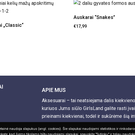
Auskarai “Snakes”
i „Classic“
€
17,99
AI
APIE MUS
Aksesuarai – tai neatsiejama dalis kiekvien
kuriuos Jums siūlo GirlsLand galite rasti įva
prieinami kiekvienai, todėl ir sukūrėme šią i
tainė naudoja slapukus (angl. cookies). Šie slapukai naudojami statistikos ir rinkodaros 
nkate, kad šiems tikslams būtų naudojami slapukai, spauskite "Sutinku" ir toliau naudoki