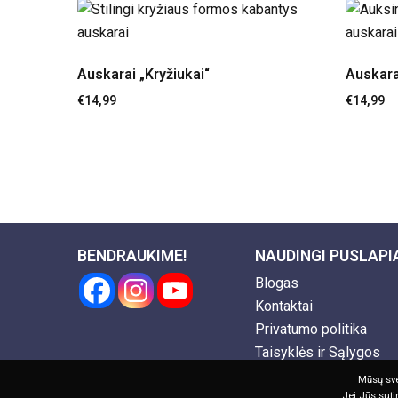
Auskarai „Kryžiukai“
Auskara
€
14,99
€
14,99
BENDRAUKIME!
NAUDINGI PUSLAPI
Blogas
Kontaktai
Privatumo politika
Taisyklės ir Sąlygos
Mūsų sve
Jei Jūs suti