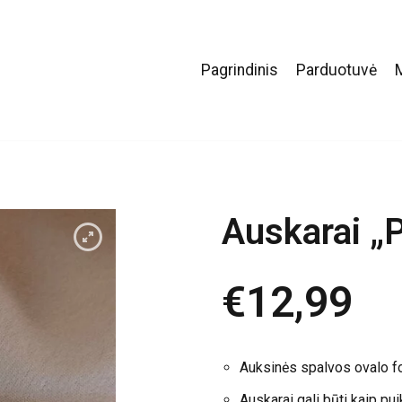
Pagrindinis
Parduotuvė
Auskarai „P
€
12,99
Auksinės spalvos ovalo fo
Auskarai gali būti kaip pui