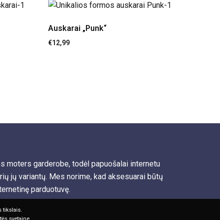
Auskarai „Punk“
€
12,99
os moters garderobe, todėl papuošalai internetu
irių jų variantų. Mes norime, kad aksesuarai būtų
nternetinę parduotuvę.
tikslais.
tės svetaine.