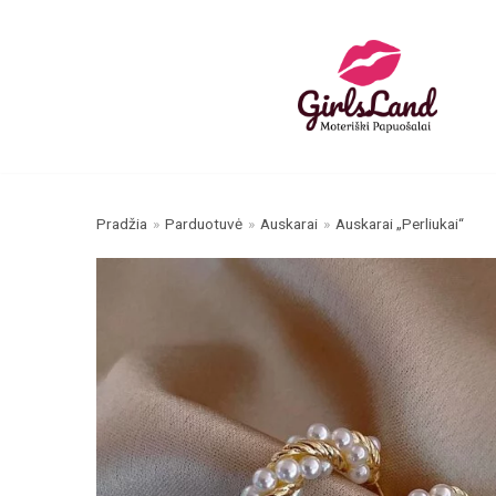
Skip
to
content
Pradžia
»
Parduotuvė
»
Auskarai
»
Auskarai „Perliukai“