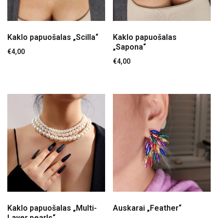
Lankeliai
(
1
)
Maudymosi kostiumėliai
(
0
)
Kaklo papuošalas „Scilla“
Kaklo papuošalas
Pakabukai
(
4
)
„Sapona“
€
4,00
Segtukai
(
3
)
€
4,00
Žiedai
(
5
)
Atrinktos prekės
(
6
)
Populiariausios prekės
(
5
)
Specialūs pasiūlymai
(
0
)
Taikyti
Nuimti
NAUJAUSIOS PREKĖS
Kaklo papuošalas „Multi-
Auskarai „Feather“
Layer pearls“