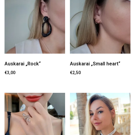
Auskarai „Feather“
€
3,00
Auskarai „Rock“
Auskarai „Small heart“
€
3,00
€
2,50