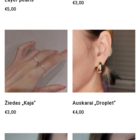
€
3,00
Kaklo papuošalas „Scilla“
€
5,00
€
4,00
Kaklo papuošalas „Sapona“
€
4,00
Segtukas „Iceland“
€
4,00
Žiedas „Kaja“
Auskarai „Droplet“
Kaklo papuošalas „Multi-Layer pearls“
€
3,00
€
4,00
€
5,00