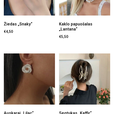
Žiedas „Snaky“
Kaklo papuošalas
„Lantana“
€
4,50
€
5,50
Auskarai „Lilac“
Segtukas „Kaffir“