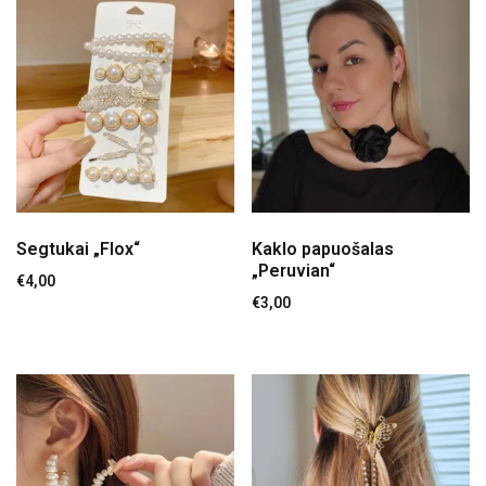
Segtukai „Flox“
Kaklo papuošalas
„Peruvian“
€
4,00
€
3,00