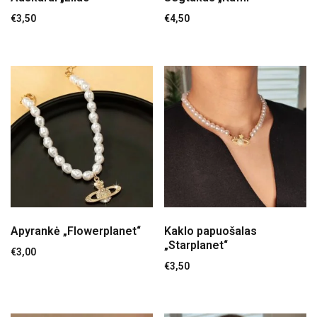
€
3,50
€
4,50
Apyrankė „Flowerplanet“
Kaklo papuošalas
„Starplanet“
€
3,00
€
3,50