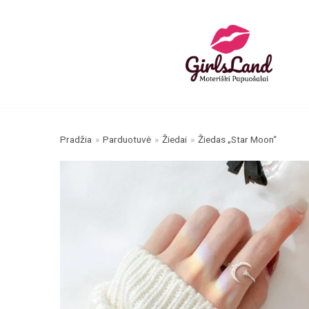
Skip
to
content
Pradžia
»
Parduotuvė
»
Žiedai
»
Žiedas „Star Moon“