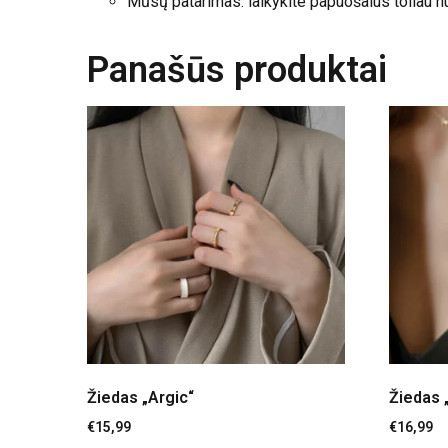
Mūsų patarimas: laikykite papuošalus toliau nu
Panašūs produktai
Žiedas „Argic“
Žiedas 
€
15,99
€
16,99