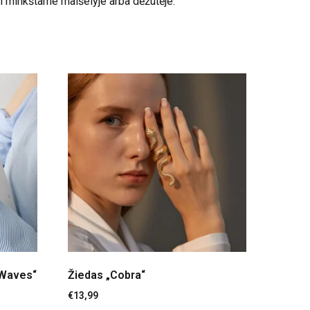
ai minkštame maišelyje arba dėžutėje.
 Waves“
Žiedas „Cobra“
€
13,99