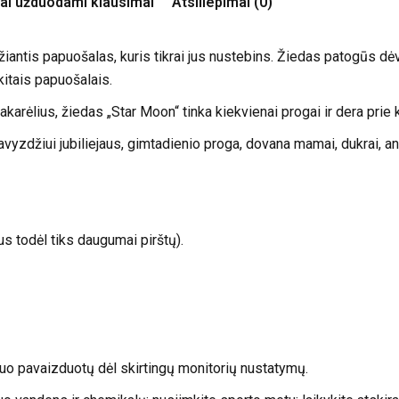
ai užduodami klausimai
Atsiliepimai (0)
žiantis papuošalas, kuris tikrai jus nustebins. Žiedas patogūs dėvė
 kitais papuošalais.
akarėlius, žiedas „Star Moon“ tinka kiekvienai progai ir dera prie k
vyzdžiui jubiliejaus, gimtadienio proga, dovana mamai, dukrai, anūk
 todėl tiks daugumai pirštų).
 nuo pavaizduotų dėl skirtingų monitorių nustatymų.