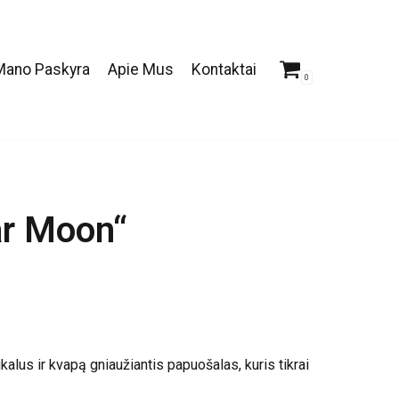
Mano Paskyra
Apie Mus
Kontaktai
0
ar Moon“
kalus ir kvapą gniaužiantis papuošalas, kuris tikrai