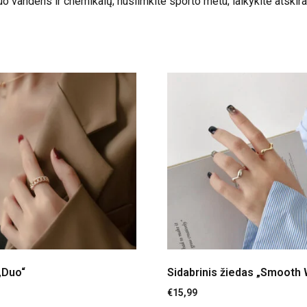
o vandens ir chemikalų; nusiimkite sporto metu; laikykite atskir
„Duo“
Sidabrinis žiedas „Smooth
€
15,99