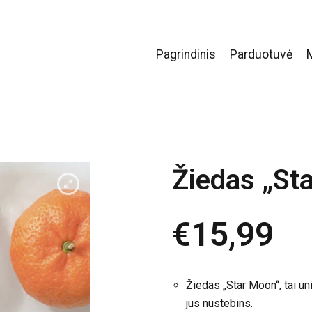
Pagrindinis
Parduotuvė
Žiedas „St
€
15,99
Žiedas „Star Moon“, tai uni
jus nustebins.