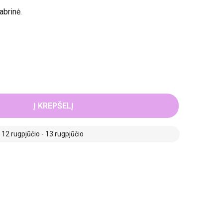
abrinė.
Į KREPŠELĮ
2 rugpjūčio - 13 rugpjūčio