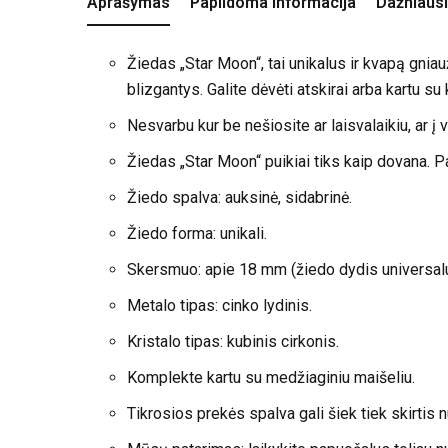
Aprašymas
Papildoma informacija
Dažniausi
Žiedas „Star Moon“, tai unikalus ir kvapą gniau
blizgantys. Galite dėvėti atskirai arba kartu su
Nesvarbu kur be nešiosite ar laisvalaikiu, ar į v
Žiedas „Star Moon“ puikiai tiks kaip dovana. Pa
Žiedo spalva: auksinė, sidabrinė.
Žiedo forma: unikali.
Skersmuo: apie 18 mm (žiedo dydis universalus
Metalo tipas: cinko lydinis.
Kristalo tipas: kubinis cirkonis.
Komplekte kartu su medžiaginiu maišeliu.
Tikrosios prekės spalva gali šiek tiek skirtis