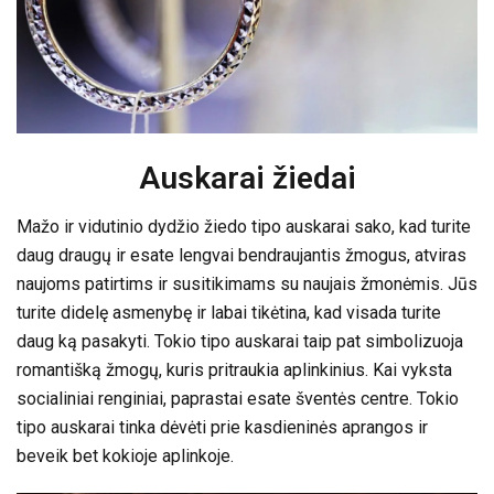
Auskarai žiedai
Mažo ir vidutinio dydžio žiedo tipo auskarai sako, kad turite
daug draugų ir esate lengvai bendraujantis žmogus, atviras
naujoms patirtims ir susitikimams su naujais žmonėmis. Jūs
turite didelę asmenybę ir labai tikėtina, kad visada turite
daug ką pasakyti. Tokio tipo auskarai taip pat simbolizuoja
romantišką žmogų, kuris pritraukia aplinkinius. Kai vyksta
socialiniai renginiai, paprastai esate šventės centre. Tokio
tipo auskarai tinka dėvėti prie kasdieninės aprangos ir
beveik bet kokioje aplinkoje.