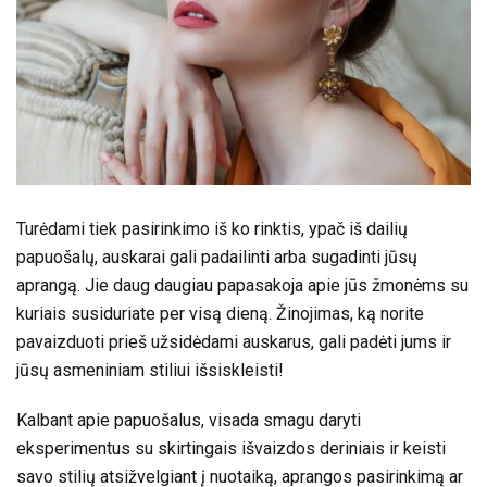
Turėdami tiek pasirinkimo iš ko rinktis, ypač iš dailių
papuošalų, auskarai gali padailinti arba sugadinti jūsų
aprangą. Jie daug daugiau papasakoja apie jūs žmonėms su
kuriais susiduriate per visą dieną. Žinojimas, ką norite
pavaizduoti prieš užsidėdami auskarus, gali padėti jums ir
jūsų asmeniniam stiliui išsiskleisti!
Kalbant apie papuošalus, visada smagu daryti
eksperimentus su skirtingais išvaizdos deriniais ir keisti
savo stilių atsižvelgiant į nuotaiką, aprangos pasirinkimą ar