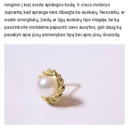
renginio į kurį eisite aprangos kodą. Ir visos moterys
supranta, kad apranga nėra išbaigta be auskarų. Nesvarbu, ar
esate smeigtukų, žiedų ar ilgų auskarų tipo mėgėja, tai ką
pasirinksite norėdama papuošti savo ausytes, gali daug ką
pasakyti apie jūsų asmenybės tipą bei apie jūsų išvaizdą.