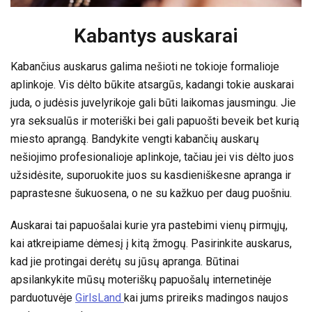
Kabantys auskarai
Kabančius auskarus galima nešioti ne tokioje formalioje
aplinkoje. Vis dėlto būkite atsargūs, kadangi tokie auskarai
juda, o judėsis juvelyrikoje gali būti laikomas jausmingu. Jie
yra seksualūs ir moteriški bei gali papuošti beveik bet kurią
miesto aprangą. Bandykite vengti kabančių auskarų
nešiojimo profesionalioje aplinkoje, tačiau jei vis dėlto juos
užsidėsite, suporuokite juos su kasdieniškesne apranga ir
paprastesne šukuosena, o ne su kažkuo per daug puošniu.
Auskarai tai papuošalai kurie yra pastebimi vienų pirmųjų,
kai atkreipiame dėmesį į kitą žmogų. Pasirinkite auskarus,
kad jie protingai derėtų su jūsų apranga. Būtinai
apsilankykite mūsų moteriškų papuošalų internetinėje
parduotuvėje
GirlsLand
kai jums prireiks madingos naujos