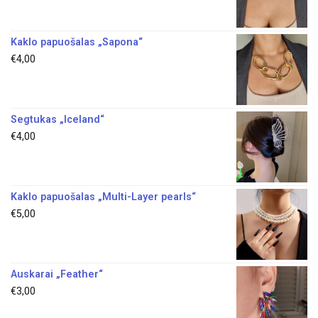
Kaklo papuošalas „Sapona“
€
4,00
Segtukas „Iceland“
€
4,00
Kaklo papuošalas „Multi-Layer pearls“
€
5,00
Auskarai „Feather“
€
3,00