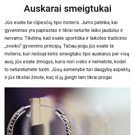
Auskarai smeigtukai
Jūs esate be rūpesčių tipo moteris. Jums patinka, kai
gyvenimas yra paprastas ir tikrai neturite laiko jauduliui ir
nervams. Tikėtina, kad esate sportiška ir laikotės tradicinio
„sveiko“ gyvenimo principų. Tačiau jeigu jūs esate ta
moteris, kuri nešioja kelis smeigtuko tipo auskarus per visą
ausį, jūs esate žmogus, kuris nori visko ir nematote, kodėl
to neturėtumėte turėti. Jūsų asmenybė turi daugybę aspektų
ir jūs tiksliai žinote, kurį iš jų įjungti tam tikrai progai.