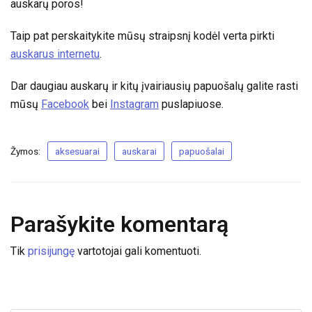
auskarų poros!
Taip pat perskaitykite mūsų straipsnį kodėl verta pirkti
auskarus internetu
.
Dar daugiau auskarų ir kitų įvairiausių papuošalų galite rasti
mūsų
Facebook
bei
Instagram
puslapiuose.
Žymos:
aksesuarai
auskarai
papuošalai
Parašykite komentarą
Tik
prisijungę
vartotojai gali komentuoti.