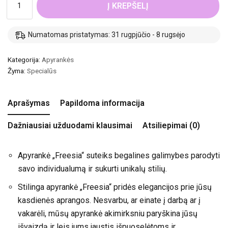
Į KREPŠELĮ
Numatomas pristatymas: 31 rugpjūčio - 8 rugsėjo
Kategorija:
Apyrankės
Žyma:
Specialūs
Aprašymas
Papildoma informacija
Dažniausiai užduodami klausimai
Atsiliepimai (0)
Apyrankė „Freesia“ suteiks begalines galimybes parodyti
savo individualumą ir sukurti unikalų stilių.
Stilinga apyrankė „Freesia“ pridės elegancijos prie jūsų
kasdienės aprangos. Nesvarbu, ar einate į darbą ar į
vakarėli, mūsų apyrankė akimirksniu paryškina jūsų
išvaizdą ir leis jums jaustis išpuoselėtoms ir