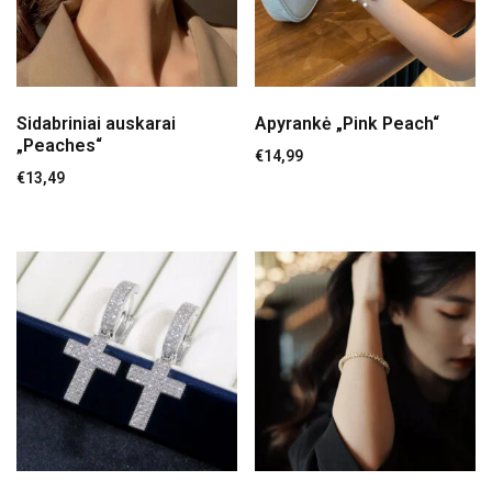
Sidabriniai auskarai
Apyrankė „Pink Peach“
„Peaches“
€
14,99
€
13,49