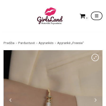
Skip
to
content
0
Pradžia
»
Parduotuvė
»
Apyrankės
»
Apyrankė „Freesia“