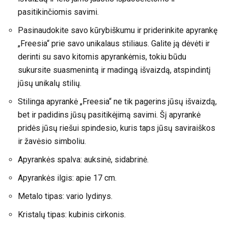
pasitikinčiomis savimi.
Pasinaudokite savo kūrybiškumu ir priderinkite apyrankę
„Freesia“ prie savo unikalaus stiliaus. Galite ją dėvėti ir
derinti su savo kitomis apyrankėmis, tokiu būdu
sukursite suasmenintą ir madingą išvaizdą, atspindintį
jūsų unikalų stilių.
Stilinga apyrankė „Freesia“ ne tik pagerins jūsų išvaizdą,
bet ir padidins jūsų pasitikėjimą savimi. Šį apyrankė
pridės jūsų riešui spindesio, kuris taps jūsų saviraiškos
ir žavėsio simboliu.
Apyrankės spalva: auksinė, sidabrinė.
Apyrankės ilgis: apie 17 cm.
Metalo tipas: vario lydinys.
Kristalų tipas: kubinis cirkonis.