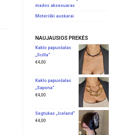
mados aksesuaras
Moteriški auskarai
NAUJAUSIOS PREKĖS
Kaklo papuošalas
„Scilla“
€
4,00
Kaklo papuošalas
„Sapona“
€
4,00
Segtukas „Iceland“
€
4,00