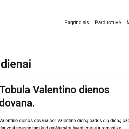
Pagrindinis
Parduotuvė
 dienai
Tobula Valentino dienos
dovana.
Valentino dienos dovana per Valentino dieną padės šią dieną pad
dar ypatingesnę tam kad galėtumėte švęsti meilę ir romantiką