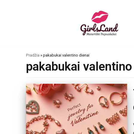
Skip
to
content
Pradžia
»
pakabukai valentino dienai
pakabukai valentino