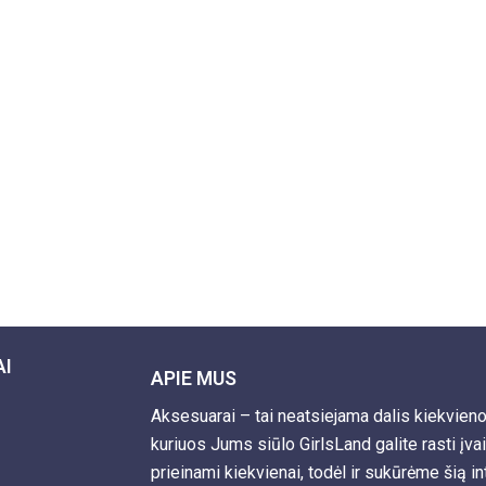
AI
APIE MUS
Aksesuarai – tai neatsiejama dalis kiekvien
kuriuos Jums siūlo GirlsLand galite rasti įva
prieinami kiekvienai, todėl ir sukūrėme šią i