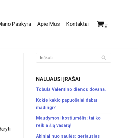
Mano Paskyra
Apie Mus
Kontaktai
0
NAUJAUSI ĮRAŠAI
Tobula Valentino dienos dovana.
Kokie kaklo papuošalai dabar
madingi?
Maudymosi kostiumėlis: tai ko
reikia šią vasarą!
aryti
Akiniai nuo saulės: geriausias