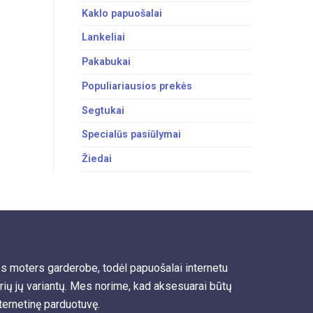
Kaklo papuošalai
Lankeliai
Pakabukai
Populiariausios prekės
Segtukai
Specialūs pasiūlymai
Žiedai
os moters garderobe, todėl papuošalai internetu
irių jų variantų. Mes norime, kad aksesuarai būtų
nternetinę parduotuvę.