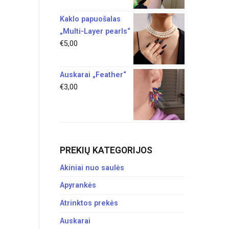
Kaklo papuošalas
„Multi-Layer pearls“
€
5,00
Auskarai „Feather“
€
3,00
PREKIŲ KATEGORIJOS
Akiniai nuo saulės
Apyrankės
Atrinktos prekės
Auskarai