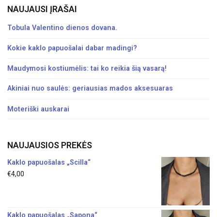
NAUJAUSI ĮRAŠAI
Tobula Valentino dienos dovana.
Kokie kaklo papuošalai dabar madingi?
Maudymosi kostiumėlis: tai ko reikia šią vasarą!
Akiniai nuo saulės: geriausias mados aksesuaras
Moteriški auskarai
NAUJAUSIOS PREKĖS
Kaklo papuošalas „Scilla“
€
4,00
Kaklo papuošalas „Sapona“