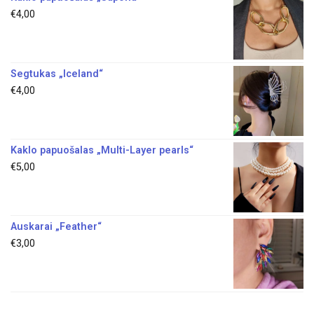
€
4,00
Segtukas „Iceland“
€
4,00
Kaklo papuošalas „Multi-Layer pearls“
€
5,00
Auskarai „Feather“
€
3,00