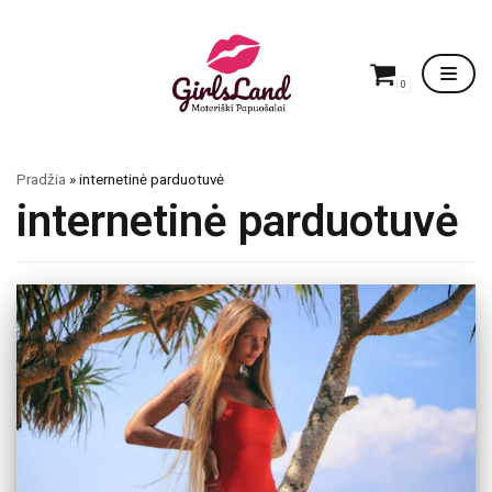
Skip
to
content
0
Pradžia
»
internetinė parduotuvė
internetinė parduotuvė